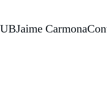
LUB
Jaime Carmona
Con
1/12/2026
1 min read