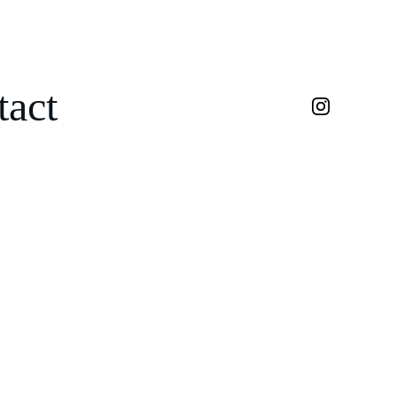
tact
La Corrida"
Jaime Carmona