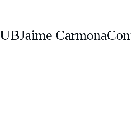
LUB
Jaime Carmona
Con
"